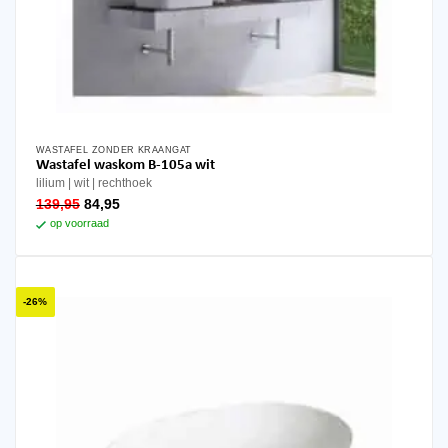
WASTAFEL ZONDER KRAANGAT
Wastafel waskom B-105a wit
lilium
wit
rechthoek
oorspronkelijke
huidige
139,95
84,95
prijs
prijs
op voorraad
was:
is:
139,95.
84,95.
-26%