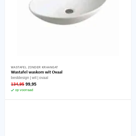
WASTAFEL ZONDER KRAANGAT
Wastafel waskom wit Ovaal
bestdesign
wit
ovaal
oorspronkelijke
huidige
134,95
99,95
prijs
prijs
op voorraad
was:
is:
134,95.
99,95.