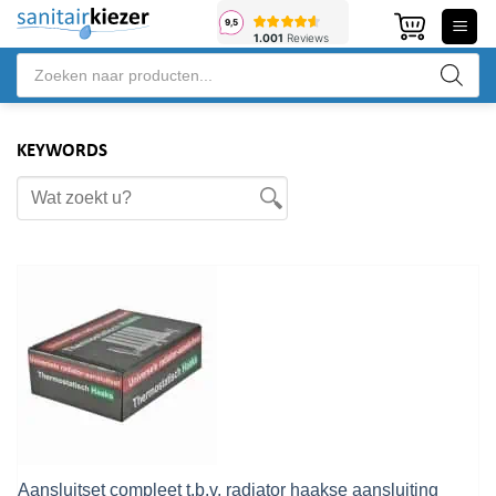
Ga
naar
Producten
inhoud
zoeken
KEYWORDS
Aansluitset compleet t.b.v. radiator haakse aansluiting