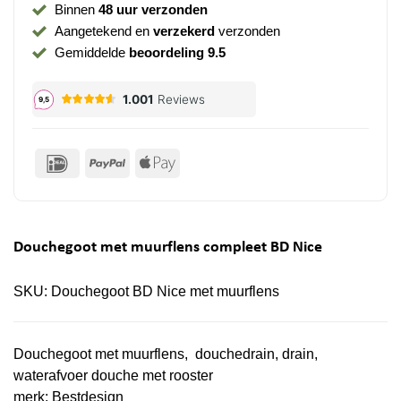
Binnen
48 uur verzonden
Aangetekend en
verzekerd
verzonden
Gemiddelde
beoordeling 9.5
IDeal
PayPal
Apple
Pay
Douchegoot met muurflens compleet BD Nice
SKU:
Douchegoot BD Nice met muurflens
Douchegoot met muurflens, douchedrain, drain,
waterafvoer douche met rooster
merk:
Bestdesign