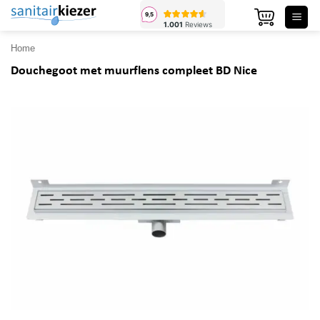
Ga
naar
inhoud
Home
Douchegoot met muurflens compleet BD Nice