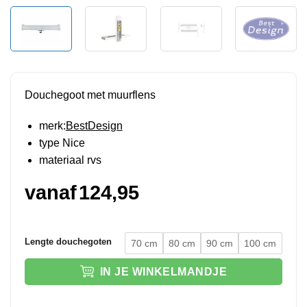
Douchegoot met muurflens
merk:
BestDesign
type Nice
materiaal rvs
vanaf
124,95
Lengte douchegoten
70 cm
80 cm
90 cm
100 cm
IN JE WINKELMANDJE