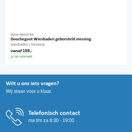
DOUCHEGOTEN
Dit
Douchegoot Wiesbaden geborsteld messing
product
wiesbaden
messing
heeft
vanaf
159,-
meerdere
op voorraad
variaties.
Deze
optie
kan
Wilt u ons iets vragen?
gekozen
Wij staan voor u klaar.
worden
op
de
productpagina
Telefonisch contact
ma t/m za 8:30 - 19:00