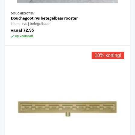
DOUCHEGOTEN
Dit
Douchegoot rvs betegelbaar rooster
product
lilium
rvs
betegelbaar
heeft
vanaf
72,95
meerdere
op voorraad
variaties.
Deze
optie
10% korting!
kan
gekozen
worden
op
de
productpagina