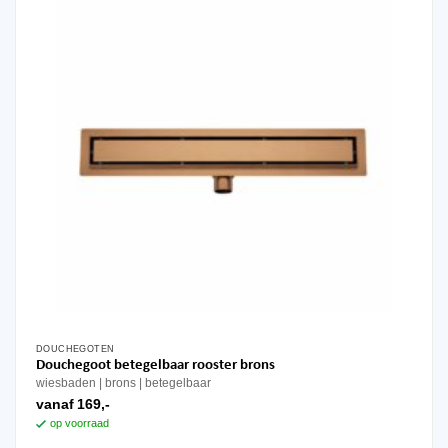
DOUCHEGOTEN
Dit
Douchegoot betegelbaar rooster brons
product
wiesbaden
brons
betegelbaar
heeft
vanaf
169,-
meerdere
op voorraad
variaties.