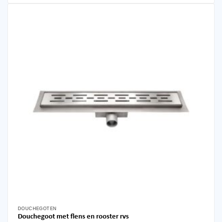
Deze
optie
kan
gekozen
worden
op
de
productpagina
DOUCHEGOTEN
Dit
Douchegoot met flens en rooster rvs
product